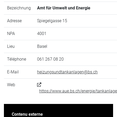
Bezeichnung
Amt für Umwelt und Energie
Adresse
Spiegelgasse 15
NPA
4001
Lieu
Basel
Téléphone
061 267 08 20
E-Mail
heizungsundtankanlagen@bs.ch
Web
https://www.aue.bs.ch/energie/tankanlag
Contenu externe