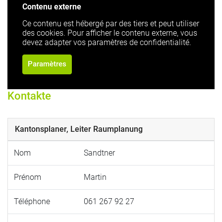
Contenu externe
Ce contenu est hébergé par des tiers et peut utiliser
des cookies. Pour afficher le contenu externe, vous
devez adapter vos paramètres de confidentialité.
Paramètres
Kontakte
Kantonsplaner, Leiter Raumplanung
Nom
Sandtner
Prénom
Martin
Téléphone
061 267 92 27