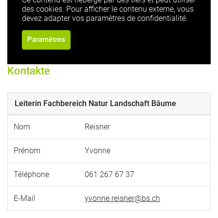
des cookies. Pour afficher le contenu externe, vous
devez adapter vos paramètres de confidentialité.
Paramètres
Kontakte
Leiterin Fachbereich Natur Landschaft Bäume
Nom
Reisner
Prénom
Yvonne
Téléphone
061 267 67 37
E-Mail
yvonne.reisner@bs.ch