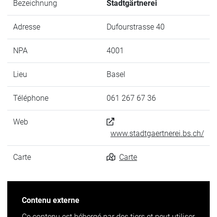
Bezeichnung
Stadtgärtnerei
Adresse
Dufourstrasse 40
NPA
4001
Lieu
Basel
Téléphone
061 267 67 36
Web
www.stadtgaertnerei.bs.ch/
Carte
Carte
Contenu externe
Ce contenu est hébergé par des tiers et peut utiliser