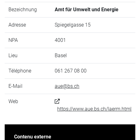
Bezeichnung
Amt für Umwelt und Energie
Adresse
Spiegelgasse 15
NPA
4001
Lieu
Basel
Téléphone
061 267 08 00
E-Mail
aue@bs.ch
Web
https://www.aue.bs.ch/laerm.html
Contenu externe