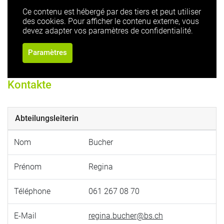
Ce contenu est hébergé par des tiers et peut utiliser
des cookies. Pour afficher le contenu externe, vous
devez adapter vos paramètres de confidentialité.
Paramètres
Kontakte
Abteilungsleiterin
Nom
Bucher
Prénom
Regina
Téléphone
061 267 08 70
E-Mail
regina.bucher@bs.ch