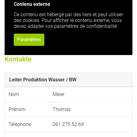
Contenu externe
Ce contenu est hébergé par des tiers et peut utiliser
des cookies. Pour afficher le contenu externe, vous
devez adapter vos paramètres de confidentialité.
Paramètres
Kontakte
Leiter Produktion Wasser / BW
Nom
Meier
Prénom
Thomas
Téléphone
061 275 52 69