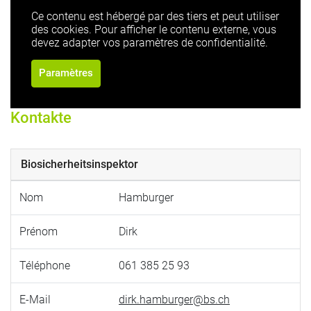
Ce contenu est hébergé par des tiers et peut utiliser
des cookies. Pour afficher le contenu externe, vous
devez adapter vos paramètres de confidentialité.
Paramètres
Kontakte
Biosicherheitsinspektor
Nom
Hamburger
Prénom
Dirk
Téléphone
061 385 25 93
E-Mail
dirk.hamburger@bs.ch