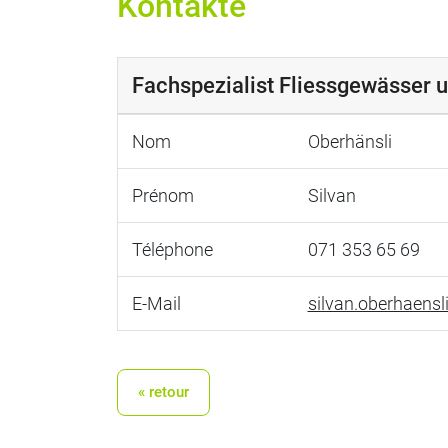
Kontakte
Fachspezialist Fliessgewässer u
Nom
Oberhänsli
Prénom
Silvan
Téléphone
071 353 65 69
E-Mail
silvan.oberhaensl
« retour