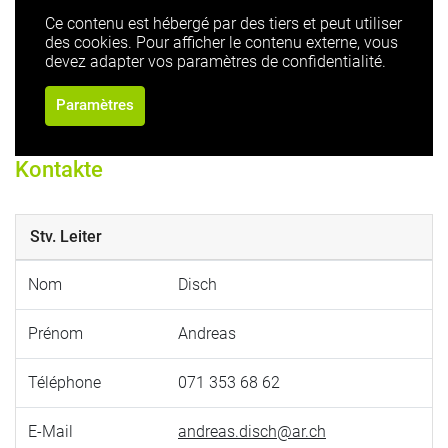
Ce contenu est hébergé par des tiers et peut utiliser
des cookies. Pour afficher le contenu externe, vous
devez adapter vos paramètres de confidentialité.
Paramètres
Kontakte
Stv. Leiter
Nom
Disch
Prénom
Andreas
Téléphone
071 353 68 62
E-Mail
andreas.disch@ar.ch