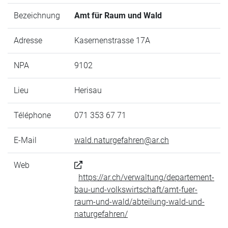
Bezeichnung
Amt für Raum und Wald
Adresse
Kasernenstrasse 17A
NPA
9102
Lieu
Herisau
Téléphone
071 353 67 71
E-Mail
wald.naturgefahren@ar.ch
Web
https://ar.ch/verwaltung/departement-
bau-und-volkswirtschaft/amt-fuer-
raum-und-wald/abteilung-wald-und-
naturgefahren/