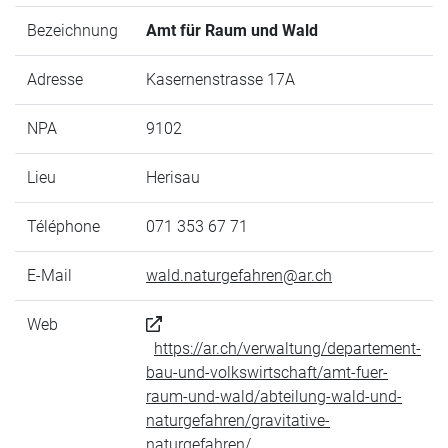
Bezeichnung
Amt für Raum und Wald
Adresse
Kasernenstrasse 17A
NPA
9102
Lieu
Herisau
Téléphone
071 353 67 71
E-Mail
wald.naturgefahren@ar.ch
Web
https://ar.ch/verwaltung/departement-
bau-und-volkswirtschaft/amt-fuer-
raum-und-wald/abteilung-wald-und-
naturgefahren/gravitative-
naturgefahren/