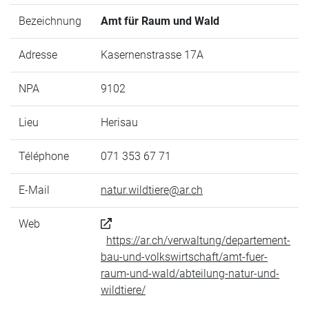
Bezeichnung
Amt für Raum und Wald
Adresse
Kasernenstrasse 17A
NPA
9102
Lieu
Herisau
Téléphone
071 353 67 71
E-Mail
natur.wildtiere@ar.ch
Web
https://ar.ch/verwaltung/departement-
bau-und-volkswirtschaft/amt-fuer-
raum-und-wald/abteilung-natur-und-
wildtiere/