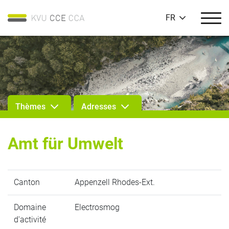
FR
Thèmes
Adresses
Amt für Umwelt
Canton
Appenzell Rhodes-Ext.
Domaine
Electrosmog
d'activité