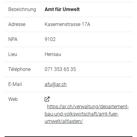
Bezeichnung
Amt für Umwelt
Adresse
Kasernenstrasse 17A
NPA
9102
Lieu
Herisau
Téléphone
071 353 65 35
E-Mail
afu@ar.ch
Web
https://ar.ch/verwaltung/departement-
bau-und-volkswirtschaft/amt-fuer-
umwelt/altlasten/