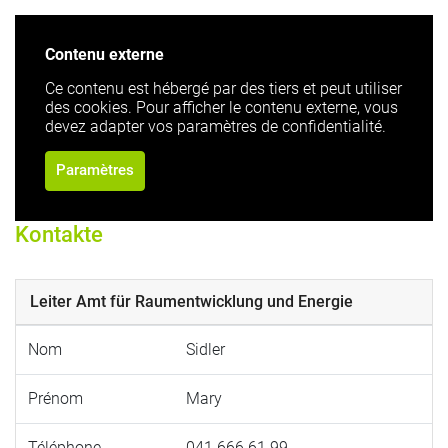
Contenu externe
Ce contenu est hébergé par des tiers et peut utiliser
des cookies. Pour afficher le contenu externe, vous
devez adapter vos paramètres de confidentialité.
Paramètres
Kontakte
Leiter Amt für Raumentwicklung und Energie
Nom
Sidler
Prénom
Mary
Téléphone
041 666 61 99