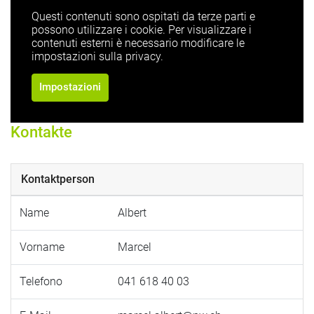
Questi contenuti sono ospitati da terze parti e
possono utilizzare i cookie. Per visualizzare i
contenuti esterni è necessario modificare le
impostazioni sulla privacy.
Impostazioni
Kontakte
Kontaktperson
Name
Albert
Vorname
Marcel
Telefono
041 618 40 03