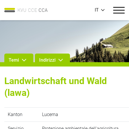
IT
Temi
Indirizzi
Landwirtschaft und Wald
(lawa)
Kanton
Lucerna
Servizio
Protezione ambientale dell'agricoltura