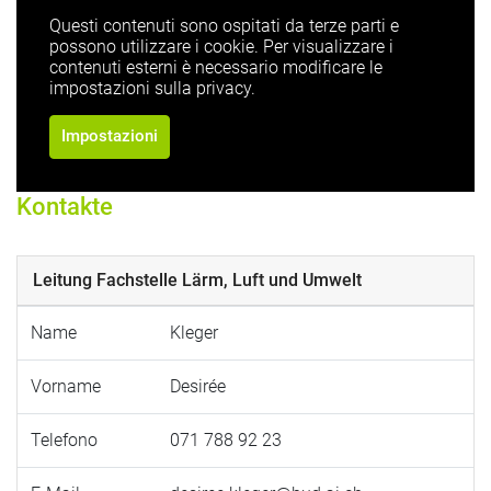
Questi contenuti sono ospitati da terze parti e
possono utilizzare i cookie. Per visualizzare i
contenuti esterni è necessario modificare le
impostazioni sulla privacy.
Impostazioni
Kontakte
Leitung Fachstelle Lärm, Luft und Umwelt
Name
Kleger
Vorname
Desirée
Telefono
071 788 92 23