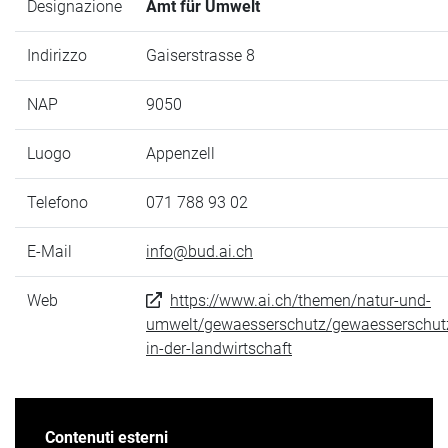
Designazione
Amt für Umwelt
Indirizzo
Gaiserstrasse 8
NAP
9050
Luogo
Appenzell
Telefono
071 788 93 02
E-Mail
info@bud.ai.ch
Web
https://www.ai.ch/themen/natur-und-
umwelt/gewaesserschutz/gewaesserschut
in-der-landwirtschaft
Contenuti esterni