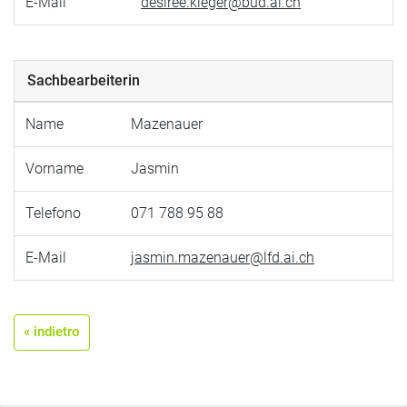
E-Mail
desiree.kleger@bud.ai.ch
Sachbearbeiterin
Name
Mazenauer
Vorname
Jasmin
Telefono
071 788 95 88
E-Mail
jasmin.mazenauer@lfd.ai.ch
« indietro