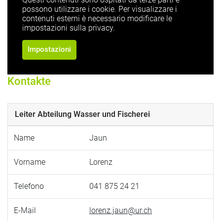
possono utilizzare i cookie. Per visualizzare i
contenuti esterni è necessario modificare le
impostazioni sulla privacy.
Impostazioni
Kontakte
Leiter Abteilung Wasser und Fischerei
Name
Jaun
Vorname
Lorenz
Telefono
041 875 24 21
E-Mail
lorenz.jaun@ur.ch