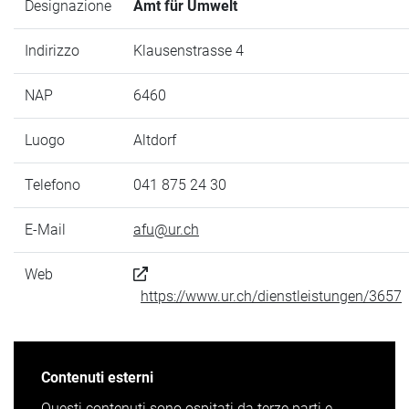
Designazione
Amt für Umwelt
Indirizzo
Klausenstrasse 4
NAP
6460
Luogo
Altdorf
Telefono
041 875 24 30
E-Mail
afu@ur.ch
Web
https://www.ur.ch/dienstleistungen/3657
Contenuti esterni
Questi contenuti sono ospitati da terze parti e