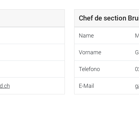
Chef de section Bru
Name
M
Vorname
G
Telefono
0
d.ch
E-Mail
g