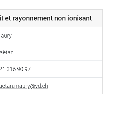
it et rayonnement non ionisant
aury
aëtan
21 316 90 97
aetan.maury@vd.ch