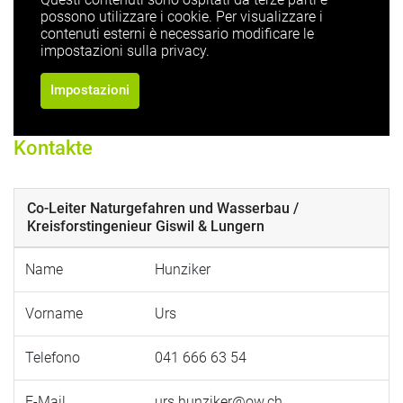
possono utilizzare i cookie. Per visualizzare i
contenuti esterni è necessario modificare le
impostazioni sulla privacy.
Impostazioni
Kontakte
Co-Leiter Naturgefahren und Wasserbau /
Kreisforstingenieur Giswil & Lungern
Name
Hunziker
Vorname
Urs
Telefono
041 666 63 54
E-Mail
urs.hunziker@ow.ch