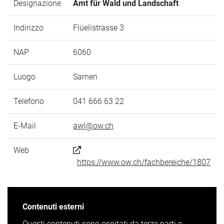
Designazione
Amt für Wald und Landschaft
Indirizzo
Flüelistrasse 3
NAP
6060
Luogo
Sarnen
Telefono
041 666 63 22
E-Mail
awl@ow.ch
Web
https://www.ow.ch/fachbereiche/1807
Contenuti esterni
Questi contenuti sono ospitati da terze parti e