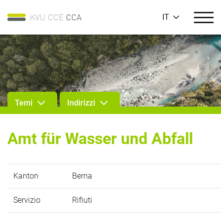
IT
Temi
Indirizzi
Amt für Wasser und Abfall
Kanton
Berna
Servizio
Rifiuti