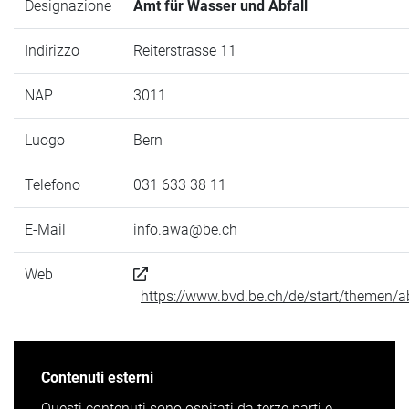
Designazione
Amt für Wasser und Abfall
Indirizzo
Reiterstrasse 11
NAP
3011
Luogo
Bern
Telefono
031 633 38 11
E-Mail
info.awa@be.ch
Web
https://www.bvd.be.ch/de/start/themen/ab
Contenuti esterni
Questi contenuti sono ospitati da terze parti e