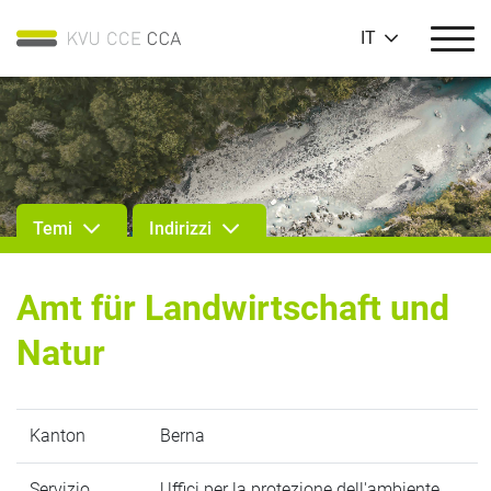
IT
Temi
Indirizzi
Amt für Landwirtschaft und
Natur
Kanton
Berna
Servizio
Uffici per la protezione dell'ambiente