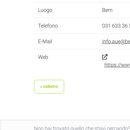
Luogo
Bern
Telefono
031 633 36 
E-Mail
info.aue@be
Web
https://ww
« indietro