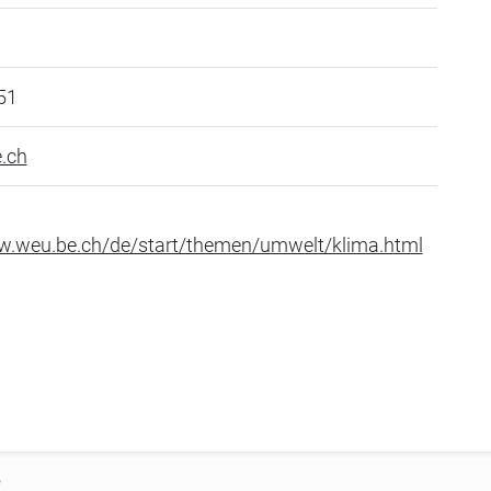
51
.ch
w.weu.be.ch/de/start/themen/umwelt/klima.html