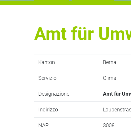
Amt für Umw
Kanton
Berna
Servizio
Clima
Designazione
Amt für Umw
Indirizzo
Laupenstras
NAP
3008