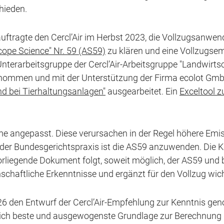
hieden.
ftragte den Cercl’Air im Herbst 2023, die Vollzugsanwe
cope Science" Nr. 59 (AS59)
zu klären und eine Vollzugse
terarbeitsgruppe der Cercl’Air-Arbeitsgruppe "Landwirtsch
ommen und mit der Unterstützung der Firma ecolot Gmb
d bei Tierhaltungsanlagen"
ausgearbeitet. Ein
Exceltool 
eme angepasst. Diese verursachen in der Regel höhere Emi
er Bundesgerichtspraxis ist die AS59 anzuwenden. Die K
s vorliegende Dokument folgt, soweit möglich, der AS59 und
schaftliche Erkenntnisse und ergänzt für den Vollzug wich
 den Entwurf der Cercl’Air-Empfehlung zur Kenntnis gen
hlich beste und ausgewogenste Grundlage zur Berechnung