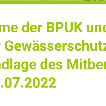
hme der BPUK un
r Gewässerschut
ndlage des Mitber
.07.2022